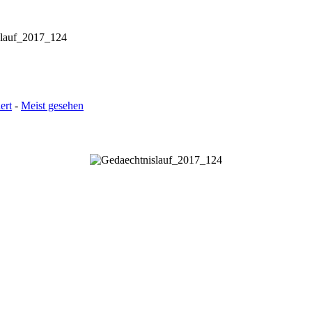
slauf_2017_124
ert
-
Meist gesehen