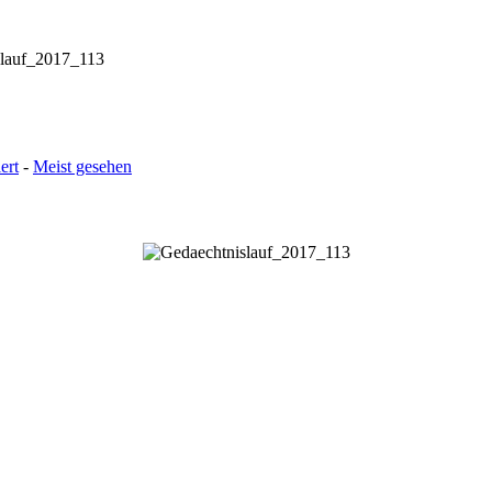
slauf_2017_113
ert
-
Meist gesehen