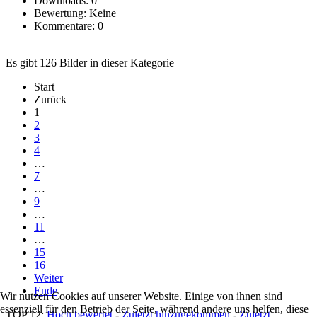
Downloads: 0
Bewertung: Keine
Kommentare: 0
Es gibt 126 Bilder in dieser Kategorie
Start
Zurück
1
2
3
4
…
7
…
9
…
11
…
15
16
Weiter
Ende
Wir nutzen Cookies auf unserer Website. Einige von ihnen sind
essenziell für den Betrieb der Seite, während andere uns helfen, diese
TOP 12:
Hoch bewertet
-
Zuletzt hinzugekommen
-
Zuletzt