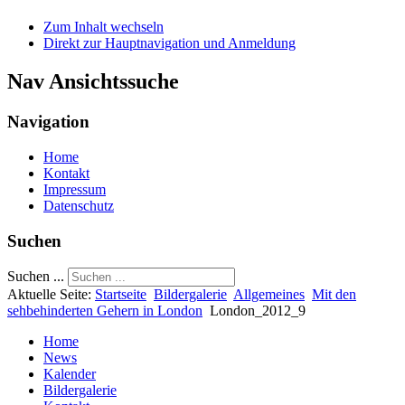
Zum Inhalt wechseln
Direkt zur Hauptnavigation und Anmeldung
Nav Ansichtssuche
Navigation
Home
Kontakt
Impressum
Datenschutz
Suchen
Suchen ...
Aktuelle Seite:
Startseite
Bildergalerie
Allgemeines
Mit den
sehbehinderten Gehern in London
London_2012_9
Home
News
Kalender
Bildergalerie