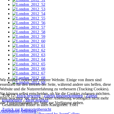
Wir nutzen Cookies auf unserer Website. Einige von ihnen sind
essenziell für den Betrieb der Seite, während andere uns helfen, diese
Website und die Nutzererfahrung zu verbessern (Tracking Cookies).
Sie können selbst entscheiden, ob Sie die Cookies zulassen möchten.
TOP 12:
Hoch bewertet
-
Zuletzt hinzugekommen
-
Zuletzt
Bitte beachten Sie, dass bei einer Ablehnung womöglich nicht mehr
kommentiert
-
Meist gesehen
alle Funktionalitäten der Seite zur Verfügung stehen.
Gesamtanzahl Bilder in allen Kategorien: 1.681
Zurück zur Kategorieübersicht
Akzeptieren
Ablehnen