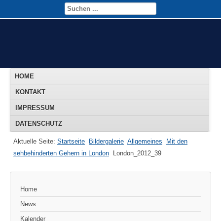
HOME
KONTAKT
IMPRESSUM
DATENSCHUTZ
Aktuelle Seite:
Startseite
Bildergalerie
Allgemeines
Mit den
sehbehinderten Gehern in London
London_2012_39
Home
News
Kalender