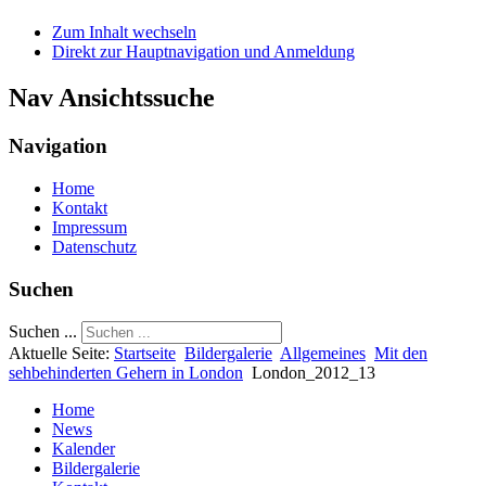
Zum Inhalt wechseln
Direkt zur Hauptnavigation und Anmeldung
Nav Ansichtssuche
Navigation
Home
Kontakt
Impressum
Datenschutz
Suchen
Suchen ...
Aktuelle Seite:
Startseite
Bildergalerie
Allgemeines
Mit den
sehbehinderten Gehern in London
London_2012_13
Home
News
Kalender
Bildergalerie