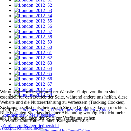
Wir nutzen Cookies auf unserer Website. Einige von ihnen sind
essenziell für den Betrieb der Seite, während andere uns helfen, diese
Website und die Nutzererfahrung zu verbessern (Tracking Cookies).
Sie können selbst entscheiden, ob Sie die Cookies zulassen möchten.
TOP 12:
Hoch bewertet
-
Zuletzt hinzugekommen
-
Zuletzt
Bitte beachten Sie, dass bei einer Ablehnung womöglich nicht mehr
kommentiert
-
Meist gesehen
alle Funktionalitäten der Seite zur Verfügung stehen.
Gesamtanzahl Bilder in allen Kategorien: 1.681
Zurück zur Kategorieübersicht
Akzeptieren
Ablehnen