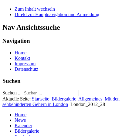
Zum Inhalt wechseln
Direkt zur Hauptnavigation und Anmeldung
Nav Ansichtssuche
Navigation
Home
Kontakt
Impressum
Datenschutz
Suchen
Suchen ...
Aktuelle Seite:
Startseite
Bildergalerie
Allgemeines
Mit den
sehbehinderten Gehern in London
London_2012_28
Home
News
Kalender
Bildergalerie