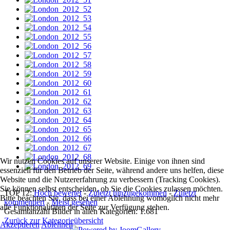
Wir nutzen Cookies auf unserer Website. Einige von ihnen sind
essenziell für den Betrieb der Seite, während andere uns helfen, diese
Website und die Nutzererfahrung zu verbessern (Tracking Cookies).
Sie können selbst entscheiden, ob Sie die Cookies zulassen möchten.
TOP 12:
Hoch bewertet
-
Zuletzt hinzugekommen
-
Zuletzt
Bitte beachten Sie, dass bei einer Ablehnung womöglich nicht mehr
kommentiert
-
Meist gesehen
alle Funktionalitäten der Seite zur Verfügung stehen.
Gesamtanzahl Bilder in allen Kategorien: 1.681
Zurück zur Kategorieübersicht
Akzeptieren
Ablehnen