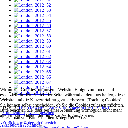
Wir nutzen Cookies auf unserer Website. Einige von ihnen sind
essenziell für den Betrieb der Seite, während andere uns helfen, diese
Website und die Nutzererfahrung zu verbessern (Tracking Cookies).
Sie können selbst entscheiden, ob Sie die Cookies zulassen möchten.
TOP 12:
Hoch bewertet
-
Zuletzt hinzugekommen
-
Zuletzt
Bitte beachten Sie, dass bei einer Ablehnung womöglich nicht mehr
kommentiert
-
Meist gesehen
alle Funktionalitäten der Seite zur Verfügung stehen.
Gesamtanzahl Bilder in allen Kategorien: 1.681
Zurück zur Kategorieübersicht
Akzeptieren
Ablehnen