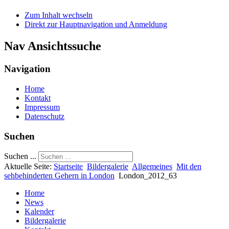
Zum Inhalt wechseln
Direkt zur Hauptnavigation und Anmeldung
Nav Ansichtssuche
Navigation
Home
Kontakt
Impressum
Datenschutz
Suchen
Suchen ...
Aktuelle Seite:
Startseite
Bildergalerie
Allgemeines
Mit den
sehbehinderten Gehern in London
London_2012_63
Home
News
Kalender
Bildergalerie