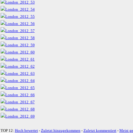
TOP 12:
Hoch bewertet
-
Zuletzt hinzugekommen
-
Zuletzt kommentiert
-
Meist g