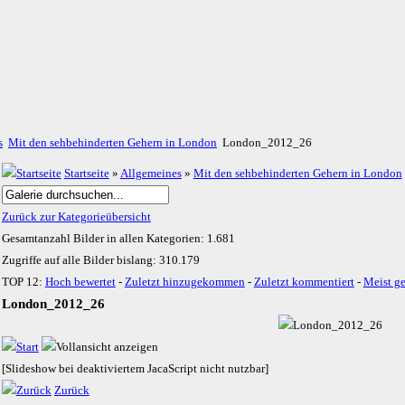
s
Mit den sehbehinderten Gehern in London
London_2012_26
Startseite
»
Allgemeines
»
Mit den sehbehinderten Gehern in London
Zurück zur Kategorieübersicht
Gesamtanzahl Bilder in allen Kategorien: 1.681
Zugriffe auf alle Bilder bislang: 310.179
TOP 12:
Hoch bewertet
-
Zuletzt hinzugekommen
-
Zuletzt kommentiert
-
Meist g
London_2012_26
[Slideshow bei deaktiviertem JacaScript nicht nutzbar]
Zurück