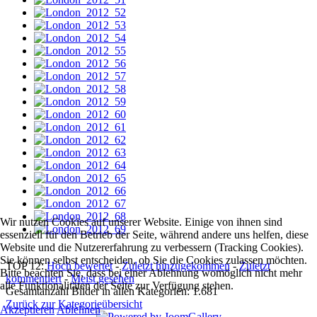
Wir nutzen Cookies auf unserer Website. Einige von ihnen sind
essenziell für den Betrieb der Seite, während andere uns helfen, diese
Website und die Nutzererfahrung zu verbessern (Tracking Cookies).
Sie können selbst entscheiden, ob Sie die Cookies zulassen möchten.
TOP 12:
Hoch bewertet
-
Zuletzt hinzugekommen
-
Zuletzt
Bitte beachten Sie, dass bei einer Ablehnung womöglich nicht mehr
kommentiert
-
Meist gesehen
alle Funktionalitäten der Seite zur Verfügung stehen.
Gesamtanzahl Bilder in allen Kategorien: 1.681
Zurück zur Kategorieübersicht
Akzeptieren
Ablehnen