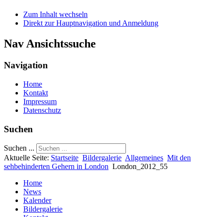
Zum Inhalt wechseln
Direkt zur Hauptnavigation und Anmeldung
Nav Ansichtssuche
Navigation
Home
Kontakt
Impressum
Datenschutz
Suchen
Suchen ...
Aktuelle Seite:
Startseite
Bildergalerie
Allgemeines
Mit den
sehbehinderten Gehern in London
London_2012_55
Home
News
Kalender
Bildergalerie