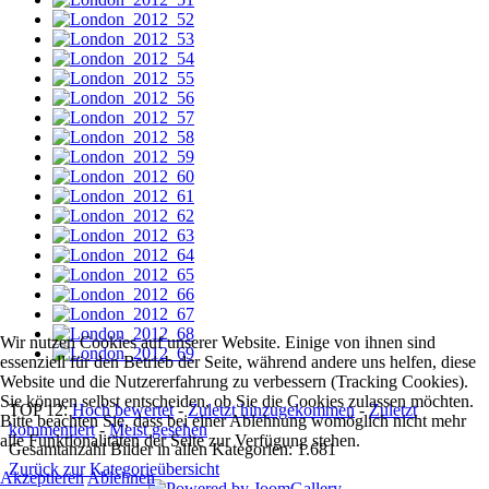
Wir nutzen Cookies auf unserer Website. Einige von ihnen sind
essenziell für den Betrieb der Seite, während andere uns helfen, diese
Website und die Nutzererfahrung zu verbessern (Tracking Cookies).
Sie können selbst entscheiden, ob Sie die Cookies zulassen möchten.
TOP 12:
Hoch bewertet
-
Zuletzt hinzugekommen
-
Zuletzt
Bitte beachten Sie, dass bei einer Ablehnung womöglich nicht mehr
kommentiert
-
Meist gesehen
alle Funktionalitäten der Seite zur Verfügung stehen.
Gesamtanzahl Bilder in allen Kategorien: 1.681
Zurück zur Kategorieübersicht
Akzeptieren
Ablehnen