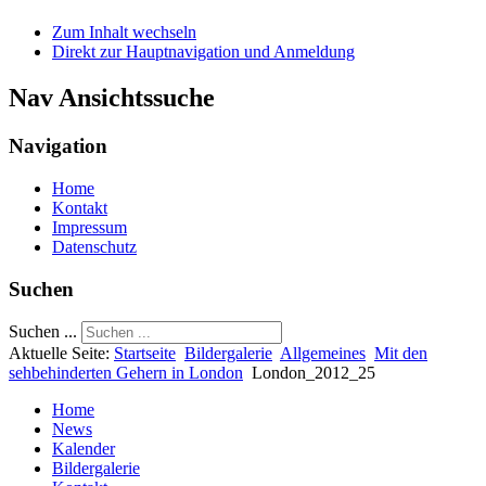
Zum Inhalt wechseln
Direkt zur Hauptnavigation und Anmeldung
Nav Ansichtssuche
Navigation
Home
Kontakt
Impressum
Datenschutz
Suchen
Suchen ...
Aktuelle Seite:
Startseite
Bildergalerie
Allgemeines
Mit den
sehbehinderten Gehern in London
London_2012_25
Home
News
Kalender
Bildergalerie