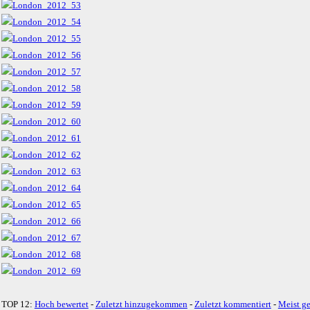
TOP 12:
Hoch bewertet
-
Zuletzt hinzugekommen
-
Zuletzt kommentiert
-
Meist g