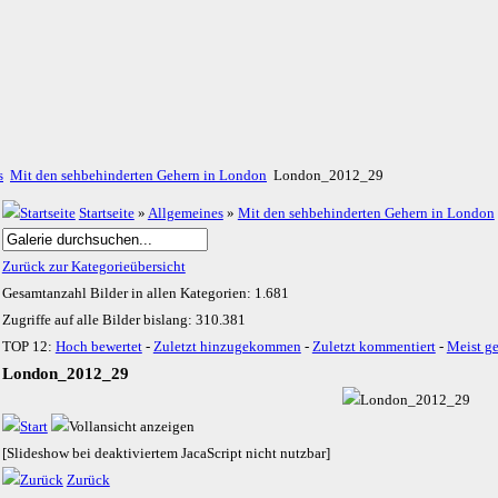
s
Mit den sehbehinderten Gehern in London
London_2012_29
Startseite
»
Allgemeines
»
Mit den sehbehinderten Gehern in London
Zurück zur Kategorieübersicht
Gesamtanzahl Bilder in allen Kategorien: 1.681
Zugriffe auf alle Bilder bislang: 310.381
TOP 12:
Hoch bewertet
-
Zuletzt hinzugekommen
-
Zuletzt kommentiert
-
Meist g
London_2012_29
[Slideshow bei deaktiviertem JacaScript nicht nutzbar]
Zurück