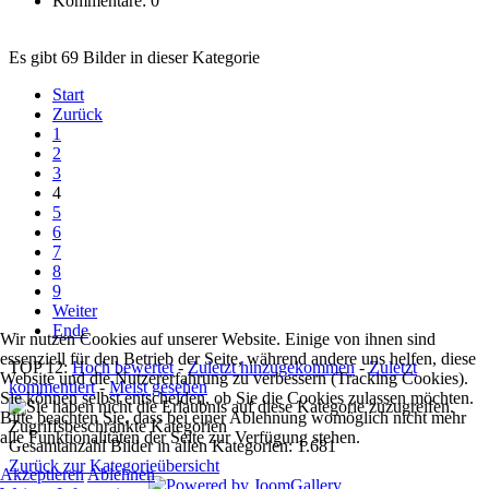
Kommentare: 0
Es gibt 69 Bilder in dieser Kategorie
Start
Zurück
1
2
3
4
5
6
7
8
9
Weiter
Ende
Wir nutzen Cookies auf unserer Website. Einige von ihnen sind
essenziell für den Betrieb der Seite, während andere uns helfen, diese
TOP 12:
Hoch bewertet
-
Zuletzt hinzugekommen
-
Zuletzt
Website und die Nutzererfahrung zu verbessern (Tracking Cookies).
kommentiert
-
Meist gesehen
Sie können selbst entscheiden, ob Sie die Cookies zulassen möchten.
Bitte beachten Sie, dass bei einer Ablehnung womöglich nicht mehr
Zugriffsbeschränkte Kategorien
alle Funktionalitäten der Seite zur Verfügung stehen.
Gesamtanzahl Bilder in allen Kategorien: 1.681
Zurück zur Kategorieübersicht
Akzeptieren
Ablehnen