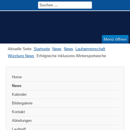
Menü öffnen
Aktuelle Seite:
Startseite
News
News
Laufgemeinschaft
Würzburg News
Erfolgreiche Inklusions-Wintersportwoche
Home
News
Kalender
Bildergalerie
Kontakt
Abteilungen
Lauftreff