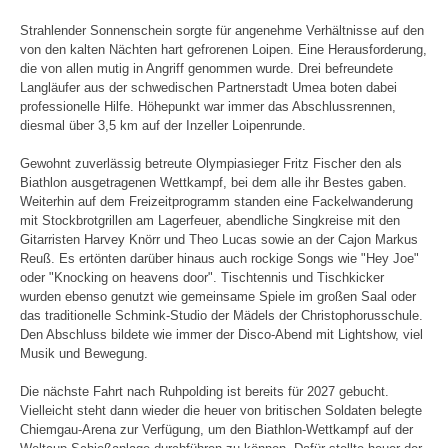
Strahlender Sonnenschein sorgte für angenehme Verhältnisse auf den
von den kalten Nächten hart gefrorenen Loipen. Eine Herausforderung,
die von allen mutig in Angriff genommen wurde. Drei befreundete
Langläufer aus der schwedischen Partnerstadt Umea boten dabei
professionelle Hilfe. Höhepunkt war immer das Abschlussrennen,
diesmal über 3,5 km auf der Inzeller Loipenrunde.
Gewohnt zuverlässig betreute Olympiasieger Fritz Fischer den als
Biathlon ausgetragenen Wettkampf, bei dem alle ihr Bestes gaben.
Weiterhin auf dem Freizeitprogramm standen eine Fackelwanderung
mit Stockbrotgrillen am Lagerfeuer, abendliche Singkreise mit den
Gitarristen Harvey Knörr und Theo Lucas sowie an der Cajon Markus
Reuß. Es ertönten darüber hinaus auch rockige Songs wie "Hey Joe"
oder "Knocking on heavens door". Tischtennis und Tischkicker
wurden ebenso genutzt wie gemeinsame Spiele im großen Saal oder
das traditionelle Schmink-Studio der Mädels der Christophorusschule.
Den Abschluss bildete wie immer der Disco-Abend mit Lightshow, viel
Musik und Bewegung.
Die nächste Fahrt nach Ruhpolding ist bereits für 2027 gebucht.
Vielleicht steht dann wieder die heuer von britischen Soldaten belegte
Chiemgau-Arena zur Verfügung, um den Biathlon-Wettkampf auf der