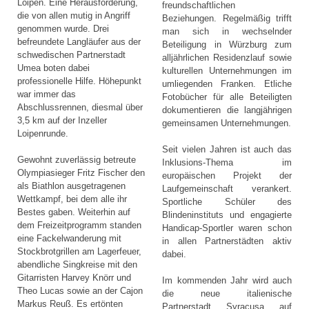
Loipen. Eine Herausforderung,
freundschaftlichen
die von allen mutig in Angriff
Beziehungen. Regelmäßig trifft
genommen wurde. Drei
man sich in wechselnder
befreundete Langläufer aus der
Beteiligung in Würzburg zum
schwedischen Partnerstadt
alljährlichen Residenzlauf sowie
Umea boten dabei
kulturellen Unternehmungen im
professionelle Hilfe. Höhepunkt
umliegenden Franken. Etliche
war immer das
Fotobücher für alle Beteiligten
Abschlussrennen, diesmal über
dokumentieren die langjährigen
3,5 km auf der Inzeller
gemeinsamen Unternehmungen.
Loipenrunde.
Seit vielen Jahren ist auch das
Gewohnt zuverlässig betreute
Inklusions-Thema im
Olympiasieger Fritz Fischer den
europäischen Projekt der
als Biathlon ausgetragenen
Laufgemeinschaft verankert.
Wettkampf, bei dem alle ihr
Sportliche Schüler des
Bestes gaben. Weiterhin auf
Blindeninstituts und engagierte
dem Freizeitprogramm standen
Handicap-Sportler waren schon
eine Fackelwanderung mit
in allen Partnerstädten aktiv
Stockbrotgrillen am Lagerfeuer,
dabei.
abendliche Singkreise mit den
Gitarristen Harvey Knörr und
Im kommenden Jahr wird auch
Theo Lucas sowie an der Cajon
die neue italienische
Markus Reuß. Es ertönten
Partnerstadt Syracusa auf