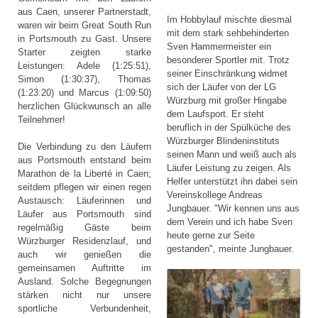
aus Caen, unserer Partnerstadt,
Im Hobbylauf mischte diesmal
waren wir beim Great South Run
mit dem stark sehbehinderten
in Portsmouth zu Gast. Unsere
Sven Hammermeister ein
Starter zeigten starke
besonderer Sportler mit. Trotz
Leistungen: Adele (1:25:51),
seiner Einschränkung widmet
Simon (1:30:37), Thomas
sich der Läufer von der LG
(1:23:20) und Marcus (1:09:50)
Würzburg mit großer Hingabe
herzlichen Glückwunsch an alle
dem Laufsport. Er steht
Teilnehmer!
beruflich in der Spülküche des
Würzburger Blindeninstituts
Die Verbindung zu den Läufern
seinen Mann und weiß auch als
aus Portsmouth entstand beim
Läufer Leistung zu zeigen. Als
Marathon de la Liberté in Caen;
Helfer unterstützt ihn dabei sein
seitdem pflegen wir einen regen
Vereinskollege Andreas
Austausch: Läuferinnen und
Jungbauer. "Wir kennen uns aus
Läufer aus Portsmouth sind
dem Verein und ich habe Sven
regelmäßig Gäste beim
heute gerne zur Seite
Würzburger Residenzlauf, und
gestanden", meinte Jungbauer.
auch wir genießen die
gemeinsamen Auftritte im
Ausland. Solche Begegnungen
stärken nicht nur unsere
sportliche Verbundenheit,