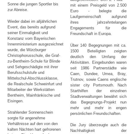
Sonne die jungen Sportler bis
mit einem Preisgeld von 2.500
zur Abreise.
Euro - belegte die
Laufgemeinschaft aufgrund
Wieder dabei im alljährlichen
ihres jahrzehntelangen
Event, das bereits aufgrund
Engagements für die
seiner Einmaligkeit und
Freundschaft in Europa.
Konstanz vom Bayerischen
Innenministerium ausgezeichnet
Über 140 Begegnungen mit ca.
wurde, die Würzburger
1500 Beteiligten zeigten
Christophorusschule, die Graf-
deutlich den Umfang der
zu-Bentheim-Schule für Blinde
Aktivitäten. Eingebunden waren
und Sehgeschädigte mit ihrer
seit 1986 Partnerstädte wie
Berufsschulstufe und
Caen, Dundee, Umea, Bray,
Mittelschul-Abschlussklasse,
Trutnov, sowie Caens englische
die Realschule Schweinfurt und
sister city Portsmouth. Nach
Mitarbeiter der Werkstätten
Starthilfen der einzelnen
Bentheim, Mainfränkische und
Stadtverwaltungen bewährt sich
Eisingen.
das Begegnungs-Projekt nun
mehr und mehr in engen
Strahlender Sonnenschein
persönlichen Freundschaften.
sorgte für angenehme
Verhältnisse auf den von den
Die Jury überzeugte auch die
kalten Nächten hart gefrorenen
Nachhaltigkeit der