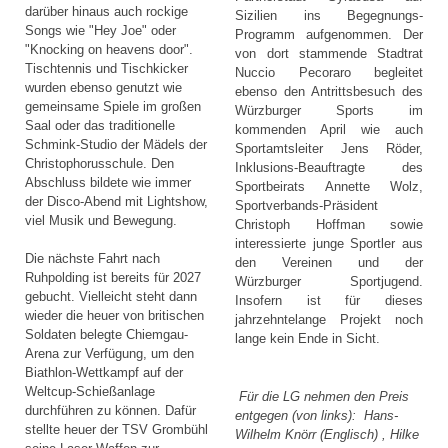
darüber hinaus auch rockige
Sizilien ins Begegnungs-
Songs wie "Hey Joe" oder
Programm aufgenommen. Der
"Knocking on heavens door".
von dort stammende Stadtrat
Tischtennis und Tischkicker
Nuccio Pecoraro begleitet
wurden ebenso genutzt wie
ebenso den Antrittsbesuch des
gemeinsame Spiele im großen
Würzburger Sports im
Saal oder das traditionelle
kommenden April wie auch
Schmink-Studio der Mädels der
Sportamtsleiter Jens Röder,
Christophorusschule. Den
Inklusions-Beauftragte des
Abschluss bildete wie immer
Sportbeirats Annette Wolz,
der Disco-Abend mit Lightshow,
Sportverbands-Präsident
viel Musik und Bewegung.
Christoph Hoffman sowie
interessierte junge Sportler aus
Die nächste Fahrt nach
den Vereinen und der
Ruhpolding ist bereits für 2027
Würzburger Sportjugend.
gebucht. Vielleicht steht dann
Insofern ist für dieses
wieder die heuer von britischen
jahrzehntelange Projekt noch
Soldaten belegte Chiemgau-
lange kein Ende in Sicht.
Arena zur Verfügung, um den
Biathlon-Wettkampf auf der
Weltcup-Schießanlage
Für die LG nehmen den Preis
durchführen zu können. Dafür
entgegen (von links): Hans-
stellte heuer der TSV Grombühl
Wilhelm Knörr (Englisch) , Hilke