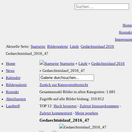
Home
Kontakt
Impressum
Aktuelle Seite:
Startseite
Bildergalerie
Läufe
Gedächtnislauf 2016
Datenschutz
Gedaechtnislauf_2016_47
Home
Startseite
»
Läufe
»
Gedächtnislauf 2016
News
» Gedaechtnislauf_2016_47
Kalender
Bildergalerie
Zurück zur Kategorieübersicht
Kontakt
Gesamtanzahl Bilder in allen Kategorien: 1.681
Abteilungen
Zugriffe auf alle Bilder bislang: 310.912
Lauftreff
TOP 12:
Hoch bewertet
-
Zuletzt hinzugekommen
-
Zuletzt kommentiert
-
Meist gesehen
Gedaechtnislauf_2016_47